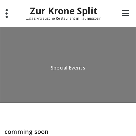
Skip
Zur Krone Split
to
content
...das kroatische Restaurant in Taunusstein
Special Events
comming soon