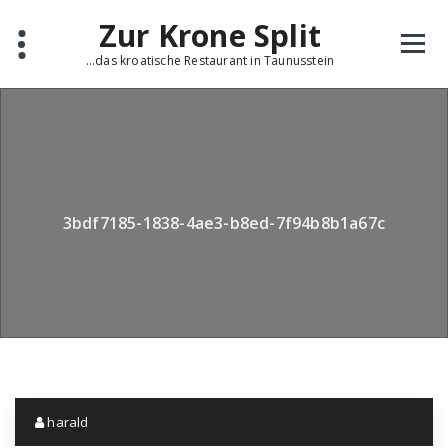
Skip
Zur Krone Split
to
content
...das kroatische Restaurant in Taunusstein
3bdf7185-1838-4ae3-b8ed-7f94b8b1a67c
harald